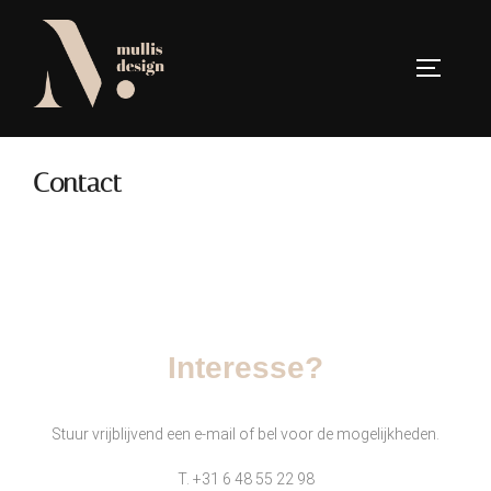
Contact
Interesse?
Stuur vrijblijvend een e-mail of bel voor de mogelijkheden.
T. +31 6 48 55 22 98