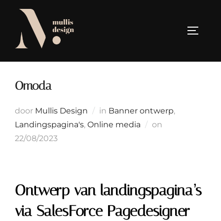
Ga
naar
TOGGLE
de
inhoud
Omoda
door
Mullis Design
in
Banner ontwerp
,
Geplaatst
Landingspagina's
,
Online media
on
op
22/08/2023
Ontwerp van landingspagina’s
via SalesForce Pagedesigner