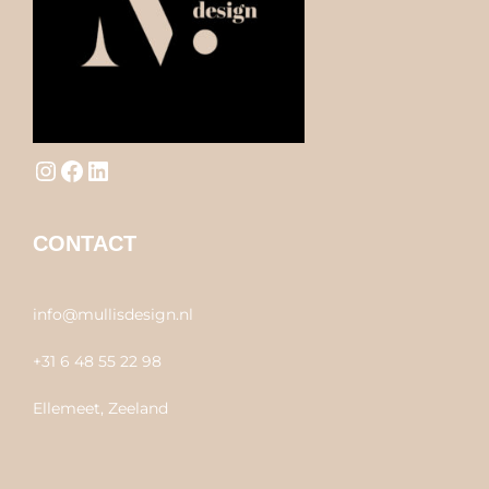
Instagram
Facebook
LinkedIn
CONTACT
info@mullisdesign.nl
+31 6 48 55 22 98
Ellemeet, Zeeland