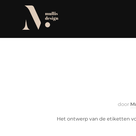
Ga
naar
de
inhoud
door
Mu
Het ontwerp van de etiketten v