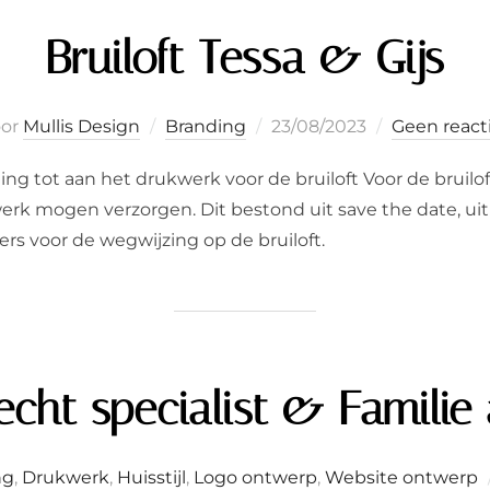
Bruiloft Tessa & Gijs
Geplaatst
oor
Mullis Design
Branding
23/08/2023
Geen react
op
 tot aan het drukwerk voor de bruiloft Voor de bruiloft
erk mogen verzorgen. Dit bestond uit save the date, ui
ers voor de wegwijzing op de bruiloft.
echt specialist & Familie
ng
,
Drukwerk
,
Huisstijl
,
Logo ontwerp
,
Website ontwerp