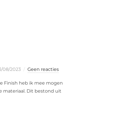
eplaatst
3/08/2023
Geen reacties
p
k de Finish heb ik mee mogen
 materiaal. Dit bestond uit