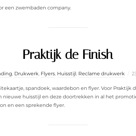
op
voor een zwembaden company.
Praktijk de Finish
G
nding
,
Drukwerk
,
Flyers
,
Huisstijl
,
Reclame drukwerk
2
o
sitekaartje, spandoek, waardebon en flyer. Voor Praktij
nieuwe huisstijl en deze doortrekken in al het promotie
bon en een sprekende flyer.