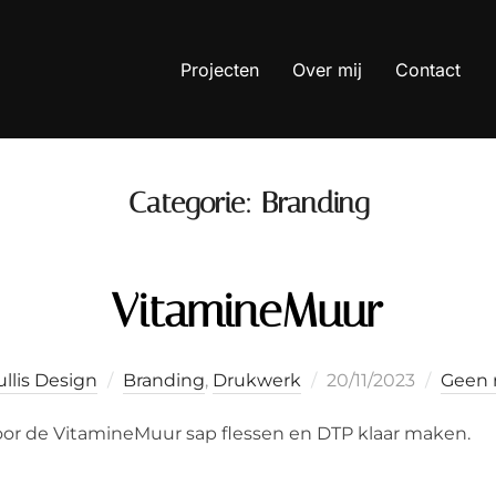
Projecten
Over mij
Contact
Categorie:
Branding
VitamineMuur
Geplaatst
llis Design
Branding
,
Drukwerk
20/11/2023
Geen 
op
oor de VitamineMuur sap flessen en DTP klaar maken.