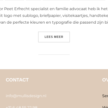
r Peet Erfrecht specialist en familie advocaat heb ik het
logo met sublogo, briefpapier, visitekaartjes, handteke
an de perfecte kleuren en typografie die passend zijn bij
“PEET ERFRECHT SPECIALI
LEES MEER
CONTACT
O
info@mullisdesign.nl
Se
+31 6 48 55 22 98
We