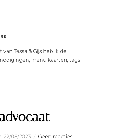
ies
 van Tessa & Gijs heb ik de
tnodigingen, menu kaarten, tags
 advocaat
Geplaatst
22/08/2023
Geen reacties