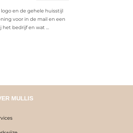
op
 logo en de gehele huisstijl
ning voor in de mail en een
 het bedrijf en wat …
ST & FAMILIE ADVOCAAT”
VER MULLIS
rvices
rkwijze