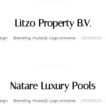
Litzo Property B.V.
Geplaatst
esign
Branding
,
Huisstijl
,
Logo ontwerp
23/08/2023
op
Natare Luxury Pools
Geplaatst
esign
Branding
,
Huisstijl
,
Logo ontwerp
23/08/2023