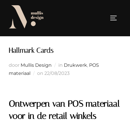
Ga
naar
TOGGLE
de
inhoud
Hallmark Cards
door
Mullis Design
in
Drukwerk
,
POS
Geplaatst
materiaal
on
22/08/2023
op
Ontwerpen van POS materiaal
voor in de retail winkels