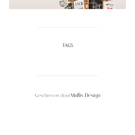
TAGS
Design
,
Drukwerk
BERICHTAUTEUR
Mullis Design
Geschreven door