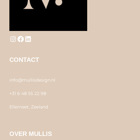
Instagram
Facebook
LinkedIn
CONTACT
info@mullisdesign.nl
+31 6 48 55 22 98
Ellemeet, Zeeland
OVER MULLIS